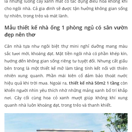
là những luống cây xanh mát có tác dụng điều hòa không khí
cho ngôi nhà. Cả gia đình sẽ được tận hưởng không gian sống
tự nhiên, trong trẻo và mát lành.
Mẫu thiết kế nhà ống 1 phòng ngủ có sân vườn
đẹp nên thơ
Căn nhà tựa như ngôi biệt thự mini nghỉ dưỡng mang màu
sắc tươi mới, khoáng đạt. Mặt tiền ngôi nhà có phần khép kín,
hướng đến không gian sống riêng tư tuyệt đối. Nhưng cất giấu
bên trong là một thiết kế mở làm tăng tính kết nối với thiên
nhiên xung quanh. Phần mái kiên cố đảm bảo thoát nước
hiệu quả khi trời mưa. Ngoài ra,
thiết kế nhà 50m2 1 tầng
còn
khiến người nhìn yêu thích nhờ những mảng xanh bố trí khắp
nơi. Cây cối cùng hoa cỏ xanh mượt giúp không khí xung
quanh nhà luôn khoáng đạt, trong trẻo và thanh khiết.