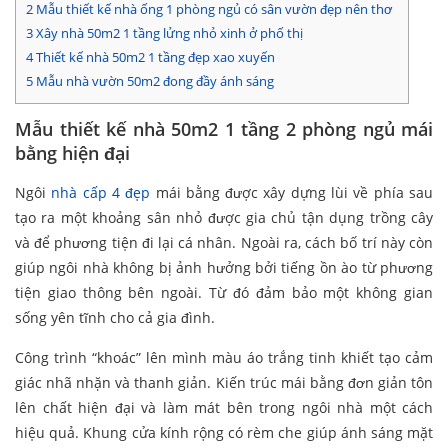
2
Mẫu thiết kế nhà ống 1 phòng ngủ có sân vườn đẹp nên thơ
3
Xây nhà 50m2 1 tầng lửng nhỏ xinh ở phố thị
4
Thiết kế nhà 50m2 1 tầng đẹp xao xuyến
5
Mẫu nhà vườn 50m2 đong đầy ánh sáng
Mẫu thiết kế nhà 50m2 1 tầng 2 phòng ngủ mái
bằng hiện đại
Ngôi
nhà cấp 4 đẹp
mái bằng được xây dựng lùi về phía sau
tạo ra một khoảng sân nhỏ được gia chủ tận dụng trồng cây
và để phương tiện đi lại cá nhân. Ngoài ra, cách bố trí này còn
giúp ngôi nhà không bị ảnh hưởng bởi tiếng ồn ào từ phương
tiện giao thông bên ngoài. Từ đó đảm bảo một không gian
sống yên tĩnh cho cả gia đình.
Công trình “khoác” lên mình màu áo trắng tinh khiết tạo cảm
giác nhã nhặn và thanh giản. Kiến trúc mái bằng đơn giản tôn
lên chất hiện đại và làm mát bên trong ngôi nhà một cách
hiệu quả. Khung cửa kính rộng có rèm che giúp ánh sáng mặt