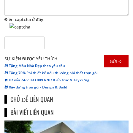
Điền captcha ở đây:
SỰ KIỆN ĐƯỢC YÊU THÍCH
🎁 Tặng Mẫu Nhà Đẹp theo yêu cầu
🎁 Tặng 70% Phí thiết kế nếu thi công nội thất trọn gói
☎️ Tư vấn 24/7 093 889 6767 Kiến trúc & Xây dựng
🎁 Xây dựng trọn gói - Design & Build
CHỦ ĐỀ LIÊN QUAN
BÀI VIẾT LIÊN QUAN