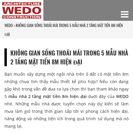
WEDO
KHÔNG GIAN SỐNG THOẢI MÁI TRONG 5 MẪU NHÀ 2 TẦNG MẶT TIỀN 8M HIỆN
ĐẠI
KHÔNG GIAN SỐNG THOẢI MÁI TRONG 5 MẪU NHÀ
2 TẦNG MẶT TIỀN 8M HIỆN ĐẠI
Bạn muốn xây dựng một ngôi nhà trên ô đất có mặt tiền 8m
những chưa tìm thấy mẫu thiết kế phù hợp? Nếu còn đang
gặp khó trong vấn đề đưa ra lựa chọn thì bạn tham khảo ngay
5
mẫu nhà 2 tầng mặt tiền 8m hiện đại
dưới đây của
WEDO
nhé. Những mẫu nhà được tuyển chọn này dự kiến sẽ làm
mưa làm gió trong thời gian sắp tới vì phong cách hiện đại,
năng động và những tiện ích trong quá trình sử dụng mà nó
mang lại.