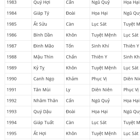
1983
Quý Hợi
Cấn
Ngũ Quỷ
Họa Hại
1984
Giáp Tý
Đoài
Họa Hại
Ngũ Qu
1985
Ất Sửu
Càn
Lục Sát
Tuyệt 
1986
Bính Dần
Khôn
Tuyệt Mệnh
Lục Sát
1987
Đinh Mão
Tốn
Sinh Khí
Thiên Y
1988
Mậu Thìn
Chấn
Thiên Y
Sinh Kh
1989
Kỷ Tỵ
Khôn
Tuyệt Mệnh
Lục Sát
1990
Canh Ngọ
Khảm
Phục Vị
Diên Ni
1991
Tân Mùi
Ly
Diên Niên
Phục Vị
1992
Nhâm Thân
Cấn
Ngũ Quỷ
Họa Hại
1993
Quý Dậu
Đoài
Họa Hại
Ngũ Qu
1994
Giáp Tuất
Càn
Lục Sát
Tuyệt 
1995
Ất Hợi
Khôn
Tuyệt Mệnh
Lục Sát