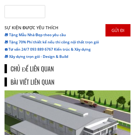
SỰ KIỆN ĐƯỢC YÊU THÍCH
🎁 Tặng Mẫu Nhà Đẹp theo yêu cầu
🎁 Tặng 70% Phí thiết kế nếu thi công nội thất trọn gói
☎️ Tư vấn 24/7 093 889 6767 Kiến trúc & Xây dựng
🎁 Xây dựng trọn gói - Design & Build
CHỦ ĐỀ LIÊN QUAN
BÀI VIẾT LIÊN QUAN