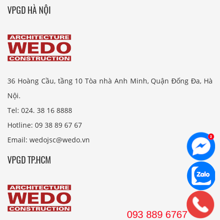
VPGD HÀ NỘI
36 Hoàng Cầu, tầng 10 Tòa nhà Anh Minh, Quận Đống Đa, Hà
Nội.
Tel: 024. 38 16 8888
Hotline: 09 38 89 67 67
Email: wedojsc@wedo.vn
VPGD TP.HCM