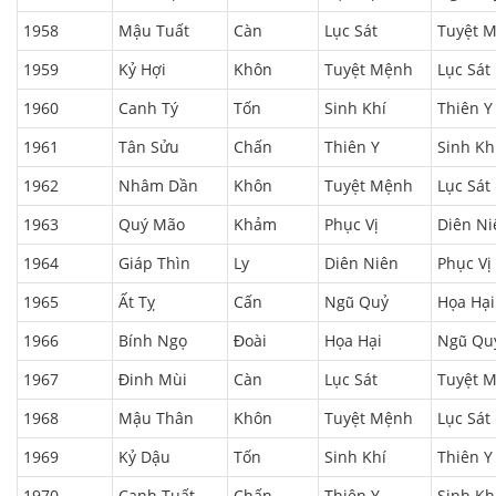
1958
Mậu Tuất
Càn
Lục Sát
Tuyệt 
1959
Kỷ Hợi
Khôn
Tuyệt Mệnh
Lục Sát
1960
Canh Tý
Tốn
Sinh Khí
Thiên Y
1961
Tân Sửu
Chấn
Thiên Y
Sinh Kh
1962
Nhâm Dần
Khôn
Tuyệt Mệnh
Lục Sát
1963
Quý Mão
Khảm
Phục Vị
Diên Ni
1964
Giáp Thìn
Ly
Diên Niên
Phục Vị
1965
Ất Tỵ
Cấn
Ngũ Quỷ
Họa Hại
1966
Bính Ngọ
Đoài
Họa Hại
Ngũ Qu
1967
Đinh Mùi
Càn
Lục Sát
Tuyệt 
1968
Mậu Thân
Khôn
Tuyệt Mệnh
Lục Sát
1969
Kỷ Dậu
Tốn
Sinh Khí
Thiên Y
1970
Canh Tuất
Chấn
Thiên Y
Sinh Kh