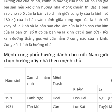
Hướng của cửa chính, chính là hướng của nhà. Muốn Tán gia
bại sản nếu xác định hướng nhà không chuẩn thì đặt la bàn
sao cho số 0 của la bàn vào chính giữa cung tý của la kinh, số
180 độ của la bàn vào chính giữa cung ngọ của la kinh rồi
xoay cả la kinh và la bàn sao cho kim của la bàn sao cho kim
của la bàn chỉ số 0 độ (la bàn và la kinh đặt ở tâm cửa). Rồi
xem đường thẳng góc với cửa nằm ở cung nào của la kinh.
Cung đó chính là hướng nhà.
Mệnh cung phối hướng dành cho tuổi Nam giới
chọn hướng xây nhà theo mệnh chủ
Can chi năm
Mệnh
Năm sinh
sinh
Trạch
KHẢM
LY
1930
Canh Ngọ
Đoài
Họa Hại
Ngũ Qu
1931
Tân Mùi
Càn
Lục Sát
Tuyệt 