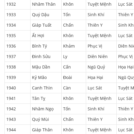
1932
Nhâm Thân
Khôn
Tuyệt Mệnh
Lục Sát
1933
Quý Dậu
Tốn
Sinh Khí
Thiên Y
1934
Giáp Tuất
Chấn
Thiên Y
Sinh Kh
1935
Ất Hợi
Khôn
Tuyệt Mệnh
Lục Sát
1936
Bính Tý
Khảm
Phục Vị
Diên Ni
1937
Đinh Sửu
Ly
Diên Niên
Phục Vị
1938
Mậu Dần
Cấn
Ngũ Quỷ
Họa Hại
1939
Kỷ Mão
Đoài
Họa Hại
Ngũ Qu
1940
Canh Thìn
Càn
Lục Sát
Tuyệt 
1941
Tân Tỵ
Khôn
Tuyệt Mệnh
Lục Sát
1942
Nhâm Ngọ
Tốn
Sinh Khí
Thiên Y
1943
Quý Mùi
Chấn
Thiên Y
Sinh Kh
1944
Giáp Thân
Khôn
Tuyệt Mệnh
Lục Sát