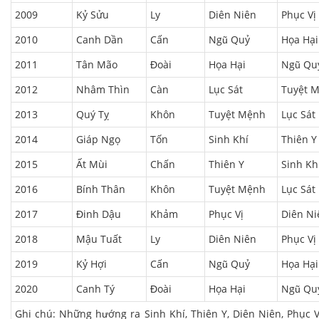
2009
Kỷ Sửu
Ly
Diên Niên
Phục Vị
2010
Canh Dần
Cấn
Ngũ Quỷ
Họa Hại
2011
Tân Mão
Đoài
Họa Hại
Ngũ Qu
2012
Nhâm Thìn
Càn
Lục Sát
Tuyệt 
2013
Quý Tỵ
Khôn
Tuyệt Mệnh
Lục Sát
2014
Giáp Ngọ
Tốn
Sinh Khí
Thiên Y
2015
Ất Mùi
Chấn
Thiên Y
Sinh Kh
2016
Bính Thân
Khôn
Tuyệt Mệnh
Lục Sát
2017
Đinh Dậu
Khảm
Phục Vị
Diên Ni
2018
Mậu Tuất
Ly
Diên Niên
Phục Vị
2019
Kỷ Hợi
Cấn
Ngũ Quỷ
Họa Hại
2020
Canh Tý
Đoài
Họa Hại
Ngũ Qu
Ghi chú: Những hướng ra Sinh Khí, Thiên Y, Diên Niên, Phục V