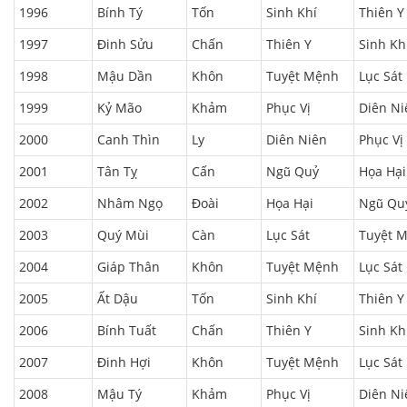
1996
Bính Tý
Tốn
Sinh Khí
Thiên Y
1997
Đinh Sửu
Chấn
Thiên Y
Sinh Kh
1998
Mậu Dần
Khôn
Tuyệt Mệnh
Lục Sát
1999
Kỷ Mão
Khảm
Phục Vị
Diên Ni
2000
Canh Thìn
Ly
Diên Niên
Phục Vị
2001
Tân Tỵ
Cấn
Ngũ Quỷ
Họa Hại
2002
Nhâm Ngọ
Đoài
Họa Hại
Ngũ Qu
2003
Quý Mùi
Càn
Lục Sát
Tuyệt 
2004
Giáp Thân
Khôn
Tuyệt Mệnh
Lục Sát
2005
Ất Dậu
Tốn
Sinh Khí
Thiên Y
2006
Bính Tuất
Chấn
Thiên Y
Sinh Kh
2007
Đinh Hợi
Khôn
Tuyệt Mệnh
Lục Sát
2008
Mậu Tý
Khảm
Phục Vị
Diên Ni