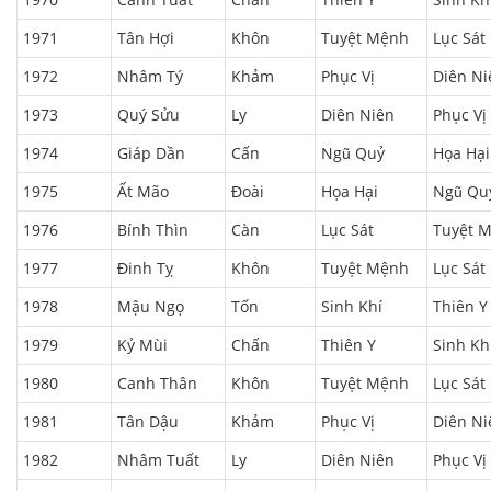
1971
Tân Hợi
Khôn
Tuyệt Mệnh
Lục Sát
1972
Nhâm Tý
Khảm
Phục Vị
Diên Ni
1973
Quý Sửu
Ly
Diên Niên
Phục Vị
1974
Giáp Dần
Cấn
Ngũ Quỷ
Họa Hại
1975
Ất Mão
Đoài
Họa Hại
Ngũ Qu
1976
Bính Thìn
Càn
Lục Sát
Tuyệt 
1977
Đinh Tỵ
Khôn
Tuyệt Mệnh
Lục Sát
1978
Mậu Ngọ
Tốn
Sinh Khí
Thiên Y
1979
Kỷ Mùi
Chấn
Thiên Y
Sinh Kh
1980
Canh Thân
Khôn
Tuyệt Mệnh
Lục Sát
1981
Tân Dậu
Khảm
Phục Vị
Diên Ni
1982
Nhâm Tuất
Ly
Diên Niên
Phục Vị