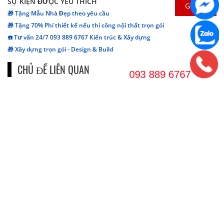
SỰ KIỆN ĐƯỢC YÊU THÍCH
🎁 Tặng Mẫu Nhà Đẹp theo yêu cầu
🎁 Tặng 70% Phí thiết kế nếu thi công nội thất trọn gói
☎️ Tư vấn 24/7 093 889 6767 Kiến trúc & Xây dựng
🎁 Xây dựng trọn gói - Design & Build
CHỦ ĐỀ LIÊN QUAN
BÀI VIẾT LIÊN QUAN