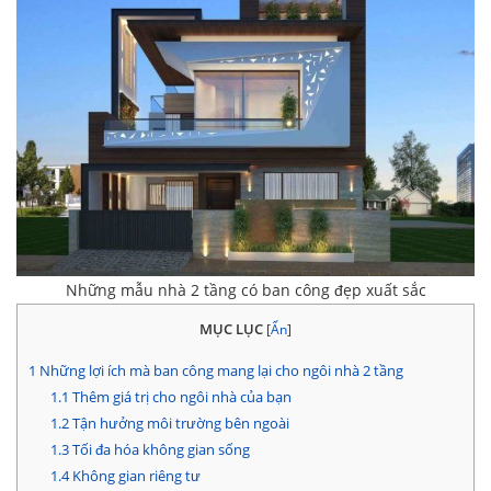
Những mẫu nhà 2 tầng có ban công đẹp xuất sắc
MỤC LỤC
[
Ẩn
]
1
Những lợi ích mà ban công mang lại cho ngôi nhà 2 tầng
1.1
Thêm giá trị cho ngôi nhà của bạn
1.2
Tận hưởng môi trường bên ngoài
1.3
Tối đa hóa không gian sống
1.4
Không gian riêng tư