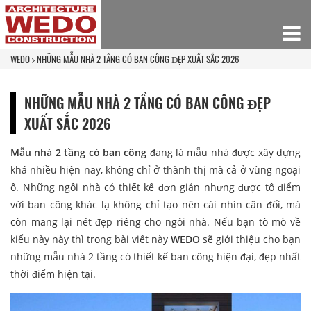
WEDO
NHỮNG MẪU NHÀ 2 TẦNG CÓ BAN CÔNG ĐẸP XUẤT SẮC 2026
NHỮNG MẪU NHÀ 2 TẦNG CÓ BAN CÔNG ĐẸP
XUẤT SẮC 2026
Mẫu nhà 2 tầng có ban công
đang là mẫu nhà được xây dựng
khá nhiều hiện nay, không chỉ ở thành thị mà cả ở vùng ngoại
ô. Những ngôi nhà có thiết kế đơn giản nhưng được tô điểm
với ban công khác lạ không chỉ tạo nên cái nhìn cân đối, mà
còn mang lại nét đẹp riêng cho ngôi nhà. Nếu bạn tò mò về
kiểu này này thì trong bài viết này
WEDO
sẽ giới thiệu cho bạn
những mẫu nhà 2 tầng có thiết kế ban công hiện đại, đẹp nhất
thời điểm hiện tại.