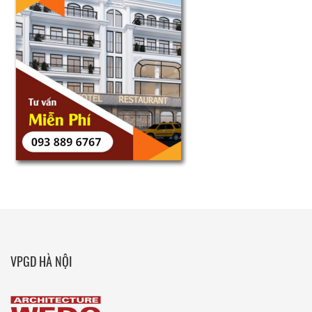
VPGD HÀ NỘI