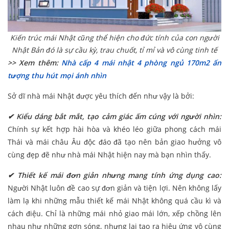
Kiến trúc mái Nhật cũng thể hiện cho đức tính của con người
Nhật Bản đó là sự cầu kỳ, trau chuốt, tỉ mỉ và vô cùng tinh tế
>> Xem thêm:
Nhà cấp 4 mái nhật 4 phòng ngủ 170m2 ấn
tượng thu hút mọi ánh nhìn
Sở dĩ nhà mái Nhật được yêu thích đến như vậy là bởi:
✔ Kiểu dáng bắt mắt, tạo cảm giác ấm cúng với người nhìn:
Chính sự kết hợp hài hòa và khéo léo giữa phong cách mái
Thái và mái châu Âu độc đáo đã tạo nên bản giao hưởng vô
cùng đẹp đẽ như nhà mái Nhật hiện nay mà bạn nhìn thấy.
✔ Thiết kế mái đơn giản nhưng mang tính ứng dụng cao:
Người Nhật luôn đề cao sự đơn giản và tiện lợi. Nên không lấy
làm lạ khi những mẫu thiết kế mái Nhật không quá cầu kì và
cách điệu. Chỉ là những mái nhỏ giao mái lớn, xếp chồng lên
nhau như những gợn sóng, nhưng lại tạo ra hiệu ứng vô cùng