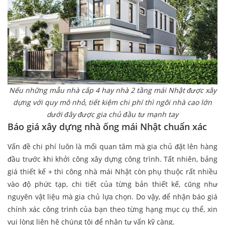
Nếu những mẫu nhà cấp 4 hay nhà 2 tầng mái Nhật được xây
dựng với quy mô nhỏ, tiết kiệm chi phí thì ngôi nhà cao lớn
dưới đây được gia chủ đầu tư mạnh tay
Báo giá xây dựng nhà ống mái Nhật chuẩn xác
Vấn đề chi phí luôn là mối quan tâm mà gia chủ đặt lên hàng
đầu trước khi khởi công xây dựng công trình. Tất nhiên, bảng
giá thiết kế + thi công nhà mái Nhật còn phụ thuộc rất nhiều
vào độ phức tạp, chi tiết của từng bản thiết kế, cũng như
nguyên vật liệu mà gia chủ lựa chọn. Do vậy, để nhận báo giá
chính xác công trình của bạn theo từng hạng mục cụ thể, xin
vui lòng liên hệ chúng tôi để nhận tư vấn kỹ càng.