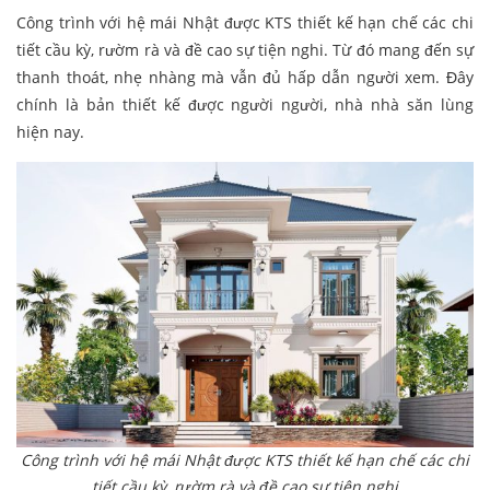
Công trình với hệ mái Nhật được KTS thiết kế hạn chế các chi
tiết cầu kỳ, rườm rà và đề cao sự tiện nghi. Từ đó mang đến sự
thanh thoát, nhẹ nhàng mà vẫn đủ hấp dẫn người xem. Đây
chính là bản thiết kế được người người, nhà nhà săn lùng
hiện nay.
Công trình với hệ mái Nhật được KTS thiết kế hạn chế các chi
tiết cầu kỳ, rườm rà và đề cao sự tiện nghi