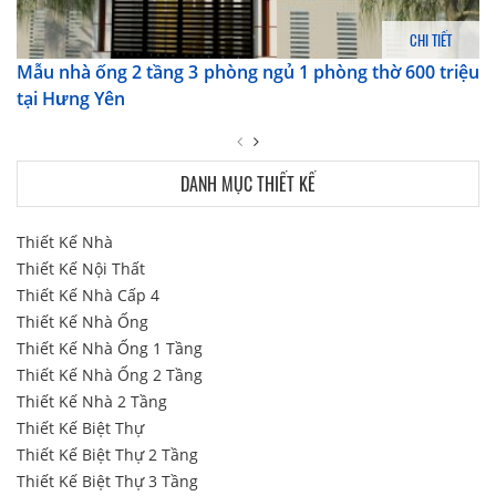
CHI TIẾT
Mẫu nhà ống 2 tầng 3 phòng ngủ 1 phòng thờ 600 triệu
tại Hưng Yên
DANH MỤC THIẾT KẾ
Thiết Kế Nhà
Thiết Kế Nội Thất
Thiết Kế Nhà Cấp 4
Thiết Kế Nhà Ống
Thiết Kế Nhà Ống 1 Tầng
Thiết Kế Nhà Ống 2 Tầng
Thiết Kế Nhà 2 Tầng
Thiết Kế Biệt Thự
Thiết Kế Biệt Thự 2 Tầng
Thiết Kế Biệt Thự 3 Tầng