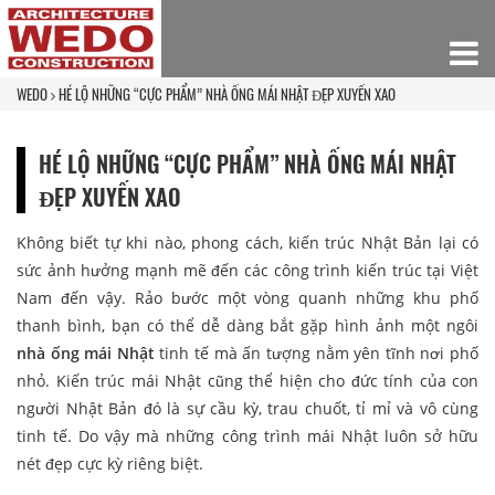
WEDO
HÉ LỘ NHỮNG “CỰC PHẨM” NHÀ ỐNG MÁI NHẬT ĐẸP XUYẾN XAO
HÉ LỘ NHỮNG “CỰC PHẨM” NHÀ ỐNG MÁI NHẬT
ĐẸP XUYẾN XAO
Không biết tự khi nào, phong cách, kiến trúc Nhật Bản lại có
sức ảnh hưởng mạnh mẽ đến các công trình kiến trúc tại Việt
Nam đến vậy. Rảo bước một vòng quanh những khu phố
thanh bình, bạn có thể dễ dàng bắt gặp hình ảnh một ngôi
nhà ống mái Nhật
tinh tế mà ấn tượng nằm yên tĩnh nơi phố
nhỏ. Kiến trúc mái Nhật cũng thể hiện cho đức tính của con
người Nhật Bản đó là sự cầu kỳ, trau chuốt, tỉ mỉ và vô cùng
tinh tế. Do vậy mà những công trình mái Nhật luôn sở hữu
nét đẹp cực kỳ riêng biệt.