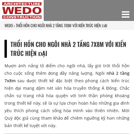
WEDO
THỔI HỒN CHO NGÔI NHÀ 2 TẦNG 7X8M VỚI KIẾN TRÚC HIỆN ĐẠI
THỔI HỒN CHO NGÔI NHÀ 2 TẦNG 7X8M VỚI KIẾN
TRÚC HIỆN ĐẠI
Mượn ánh nắng tô điểm cho ngôi nhà, lấy gió trời thổi hồn
cho cuộc sống thêm đong đầy năng lượng. Ngôi
nhà 2 tầng
7x8m
sau được thiết kế đặc biệt theo phong cách kiến trúc
hiện đại mang đậm nét văn hóa truyền thống Á Đông. Chắc
chắn sự trang nhã hòa quyện với tinh thần phóng khoáng
trong thiết kế này, sẽ là sự lựa chọn hoàn hảo những gia đình
yêu thích phong cách sống hòa mình vào thiên nhiên. Mời
Quý độc giả cùng tham khảo để chiêm ngưỡng kỹ hơn những
bản thiết kế tuyệt vời này.