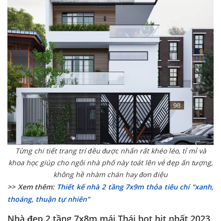
Từng chi tiết trang trí đều được nhấn rất khéo léo, tỉ mỉ và
khoa học giúp cho ngôi nhà phố này toát lên vẻ đẹp ấn tượng,
không hề nhàm chán hay đơn điệu
>> Xem thêm:
Thiết kế nhà 2 tầng 7x9m thỏa tiêu chí “xanh,
thoáng, thuận tự nhiên”
Nhà đẹp 2 tầng 7x8m mái Thái hot hit nhất 2023