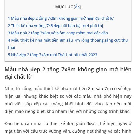
MỤC LỤC
[
Ẩn
]
1
Mẫu nhà đẹp 2 tầng 7x8m không gian mở hiện đại chất lừ
2
Thiết kế nhà vuông 7×8 đẹp nổi bần bật nơi phố thị
3
Mẫu nhà 2 tầng 7x8m với vòm cong mềm mại độc đáo
4
Mẫu thiết kế nhà mặt tiền 8m sâu 7m rộng thoáng sáng cực thư
thái
5
Nhà đẹp 2 tầng 7x8m mái Thái hot hit nhất 2023
Mẫu nhà đẹp 2 tầng 7x8m không gian mở hiện
đại chất lừ
Nhìn từ cổng, mẫu thiết kế nhà mặt tiền 8m sâu 7m có vẻ đẹp
hiện đại nhưng khác biệt so với các mẫu nhà phố hiện nay
nhờ việc sắp xếp các mảng khối hình độc đáo, tạo nên một
diện mạo riêng biệt, khó nhầm lẫn với những công trình khác.
Đầu tiên, căn nhà có thiết kế đơn giản được thể hiện ngay ở
mặt tiền với cấu trúc vuông vắn, đường nét thẳng và các hình