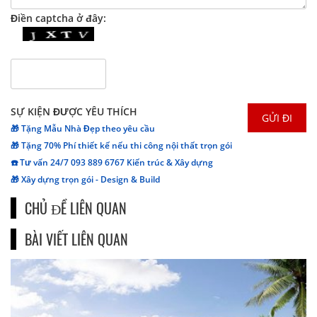
Điền captcha ở đây:
SỰ KIỆN ĐƯỢC YÊU THÍCH
🎁 Tặng Mẫu Nhà Đẹp theo yêu cầu
🎁 Tặng 70% Phí thiết kế nếu thi công nội thất trọn gói
☎️ Tư vấn 24/7 093 889 6767 Kiến trúc & Xây dựng
🎁 Xây dựng trọn gói - Design & Build
CHỦ ĐỀ LIÊN QUAN
BÀI VIẾT LIÊN QUAN