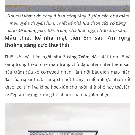
Cửa mái vòm uốn cong ở ban công tầng 2 giúp căn nhà mềm
mại, uyển chuyển hơn. Thiết kế nhà lựa chọn cửa sổ bằng
kính để không gian bên trong nhà luôn ngập tràn ánh sáng
Mẫu thiết kế nhà mặt tiền 8m sâu 7m rộng
thoáng sáng cực thư thái
Thiết kế mặt tiền ngôi
nhà 2 tầng 7x8m
đặc biệt tinh tế và
sang trọng theo tone màu trắng chủ đạo, nhấn nhá thêm sắc
nâu trầm của gỗ conwood nhằm làm nổi bật diện mạo hiện
đại của ngoại thất. Từng chi tiết trang trí đều được nhấn rất
khéo léo, tỉ mỉ và khoa học giúp cho ngôi nhà phố này toát lên
vẻ đẹp ấn tượng, không hề nhàm chán hay đơn điệu.