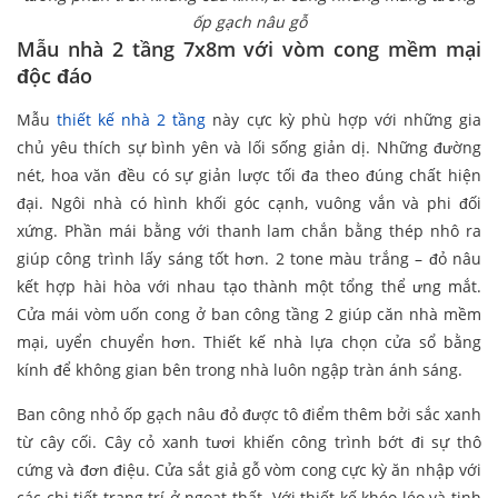
ốp gạch nâu gỗ
Mẫu nhà 2 tầng 7x8m với vòm cong mềm mại
độc đáo
Mẫu
thiết kế nhà 2 tầng
này cực kỳ phù hợp với những gia
chủ yêu thích sự bình yên và lối sống giản dị. Những đường
nét, hoa văn đều có sự giản lược tối đa theo đúng chất hiện
đại. Ngôi nhà có hình khối góc cạnh, vuông vắn và phi đối
xứng. Phần mái bằng với thanh lam chắn bằng thép nhô ra
giúp công trình lấy sáng tốt hơn. 2 tone màu trắng – đỏ nâu
kết hợp hài hòa với nhau tạo thành một tổng thể ưng mắt.
Cửa mái vòm uốn cong ở ban công tầng 2 giúp căn nhà mềm
mại, uyển chuyển hơn. Thiết kế nhà lựa chọn cửa sổ bằng
kính để không gian bên trong nhà luôn ngập tràn ánh sáng.
Ban công nhỏ ốp gạch nâu đỏ được tô điểm thêm bởi sắc xanh
từ cây cối. Cây cỏ xanh tươi khiến công trình bớt đi sự thô
cứng và đơn điệu. Cửa sắt giả gỗ vòm cong cực kỳ ăn nhập với
các chi tiết trang trí ở ngoạt thất. Với thiết kế khéo léo và tinh