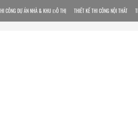
THI CÔNG DỰ ÁN NHÀ & KHU ĐÔ THỊ
THIẾT KẾ THI CÔNG NỘI THẤT
T