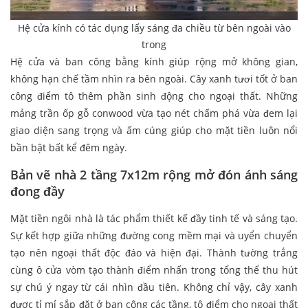
Hệ cửa kính có tác dụng lấy sáng đa chiều từ bên ngoài vào
trong
Hệ cửa và ban công bằng kính giúp rộng mở không gian,
không hạn chế tầm nhìn ra bên ngoài. Cây xanh tươi tốt ở ban
công điểm tô thêm phần sinh động cho ngoại thất. Những
mảng trần ốp gỗ conwood vừa tạo nét chấm phá vừa đem lại
giao diện sang trọng và ấm cúng giúp cho mặt tiền luôn nổi
bần bật bất kể đêm ngày.
Bản vẽ nhà 2 tầng 7x12m rộng mở đón ánh sáng
đong đầy
Mặt tiền ngôi nhà là tác phẩm thiết kế đầy tinh tế và sáng tạo.
Sự kết hợp giữa những đường cong mềm mại và uyển chuyển
tạo nên ngoại thất độc đáo và hiện đại. Thành tường trắng
cùng ô cửa vòm tạo thành điểm nhấn trong tổng thể thu hút
sự chú ý ngay từ cái nhìn đầu tiên. Không chỉ vậy, cây xanh
được tỉ mỉ sắp đặt ở ban công các tầng, tô điểm cho ngoại thất