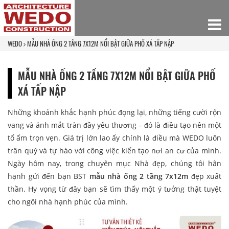
WEDO
MẪU NHÀ ỐNG 2 TẦNG 7X12M NỔI BẬT GIỮA PHỐ XÁ TẤP NẬP
MẪU NHÀ ỐNG 2 TẦNG 7X12M NỔI BẬT GIỮA PHỐ
XÁ TẤP NẬP
Những khoảnh khắc hạnh phúc đọng lại, những tiếng cười rộn
vang và ánh mắt tràn đầy yêu thương – đó là điều tạo nên một
tổ ấm trọn vẹn. Giá trị lớn lao ấy chính là điều mà WEDO luôn
trân quý và tự hào với công việc kiến tạo nơi an cư của mình.
Ngày hôm nay, trong chuyên mục Nhà đẹp, chúng tôi hân
hạnh gửi đến bạn BST
mẫu nhà ống 2 tầng 7x12m
đẹp xuất
thần. Hy vọng từ đây bạn sẽ tìm thấy một ý tưởng thật tuyệt
cho ngôi nhà hạnh phúc của mình.