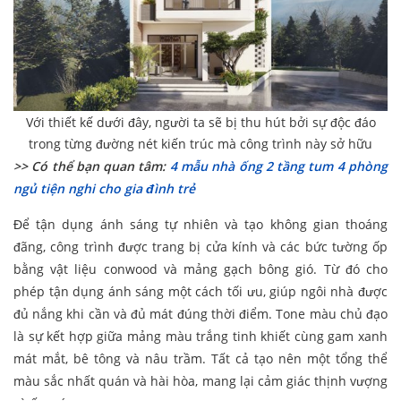
Với thiết kế dưới đây, người ta sẽ bị thu hút bởi sự độc đáo
trong từng đường nét kiến trúc mà công trình này sở hữu
>> Có thể bạn quan tâm:
4 mẫu nhà ống 2 tầng tum 4 phòng
ngủ tiện nghi cho gia đình trẻ
Để tận dụng ánh sáng tự nhiên và tạo không gian thoáng
đãng, công trình được trang bị cửa kính và các bức tường ốp
bằng vật liệu conwood và mảng gạch bông gió. Từ đó cho
phép tận dụng ánh sáng một cách tối ưu, giúp ngôi nhà được
đủ nắng khi cần và đủ mát đúng thời điểm. Tone màu chủ đạo
là sự kết hợp giữa mảng màu trắng tinh khiết cùng gam xanh
mát mắt, bê tông và nâu trầm. Tất cả tạo nên một tổng thể
màu sắc nhất quán và hài hòa, mang lại cảm giác thịnh vượng