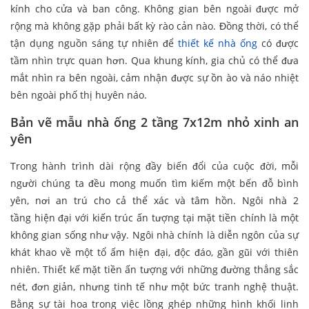
kính cho cửa và ban công. Không gian bên ngoài được mở
rộng mà không gặp phải bất kỳ rào cản nào. Đồng thời, có thể
tận dụng nguồn sáng tự nhiên để
thiết
kế nhà ống
có được
tầm nhìn trực quan hơn. Qua khung kính, gia chủ có thể đưa
mắt nhìn ra bên ngoài, cảm nhận được sự ồn ào và náo nhiệt
bên ngoài phố thị huyên náo.
Bản vẽ mẫu nhà ống 2 tầng 7x12m nhỏ xinh an
yên
Trong hành trình dài rộng đầy biến đổi của cuộc đời, mỗi
người chúng ta đều mong muốn tìm kiếm một bến đỗ bình
yên, nơi an trú cho cả thể xác và tâm hồn. Ngôi nhà 2
tầng hiện đại với kiến trúc ấn tượng tại mặt tiền chính là một
không gian sống như vậy. Ngôi nhà chính là diễn ngôn của sự
khát khao về một tổ ấm hiện đại, độc đáo, gần gũi với thiên
nhiên. Thiết kế mặt tiền ấn tượng với những đường thẳng sắc
nét, đơn giản, nhưng tinh tế như một bức tranh nghệ thuật.
Bằng sự tài hoa trong việc lồng ghép những hình khối linh