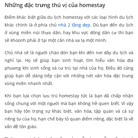
Những đặc trưng thú vị của homestay
Điểm khác biệt giữa du lịch homestay với các loại hình du lịch
khác chính là ở phía chủ
nhà 2 tầng đẹp
. Dù bạn đến du lịch
ở vùng miền núi thưa dân, hay khu vực đông dân cư thì bạn
sẽ khoonh phải ở tại một căn nhà xa lạ một mình.
Chủ nhà sẽ là người chào đón bạn khi đến nơi đây du lịch và
nghỉ lại. Họ sẽ giúp bạn sinh hoạt, tìm hiểu văn hóa địa
phương khi sinh sống và cư trú tại nhà của họ. Điều đó cũng
giúp bạn dễ dàng tiếp cận với những nét văn hóa đặc trưng
vùng miền nhanh nhất.
Khi bạn lựa chọn lưu trú homestay tức là bạn đã chấp nhận
sống chung với một người mà bạn không hề quen biết. Vì vậy
bạn hãy tôn trọng sự khác biệt, văn hóa, tập quán và cả sự
riêng tư của họ, hạn chế bày tỏ quan điểm riêng, đặc biệt là về
vấn đề tôn giáo.