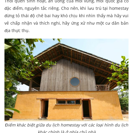
Thói quen sinh hoạt, ăn uống của mỗi vùng, mỗi quốc gia có
đặc điểm, nguyên tắc riêng. Cho nên, khi lưu trú tại homestay
đừng tỏ thái độ chê bai hay khó chịu khi nhìn thấy mà hãy vui
vẻ chấp nhận và thích nghi, hãy ứng xử như một cư dân bản
địa thực thụ.
Điểm khác biệt giữa du lịch homestay với các loại hình du lịch
khác chính là ở phía chủ nhà