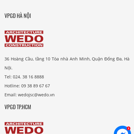
VPGD HÀ NỘI
36 Hoàng Cầu, tầng 10 Tòa nhà Anh Minh, Quận Đống Đa, Hà
Nội.
Tel: 024. 38 16 8888
Hotline: 09 38 89 67 67
Email: wedojsc@wedo.vn
VPGD TP.HCM