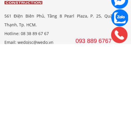
561 Điện Biên Phủ, Tầng 8 Pearl Plaza, P. 25, Quận Bình
Thạnh, Tp. HCM.
Hotline: 08 38 89 67 67
Email: wedojsc@wedo.vn
THIẾT KẾ
Nhà Cấp 4 Mái Thái
Mẫu Nhà Cấp 4 Có Gác Lửng
Nhà Cấp 4 Nông Thôn
Nhà 2 Tầng Mái Thái
Mẫu Nhà 2 Tầng Nông Thôn
Mẫu Nhà Ống Đẹp 3 Tầng
Mẫu Nhà 3 Tầng Đẹp Nhất
THI CÔNG