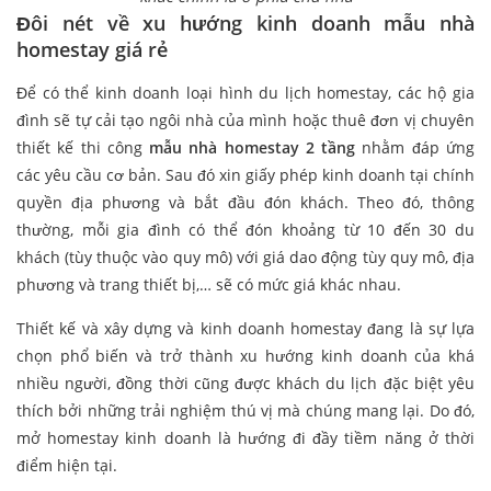
Đôi nét về xu hướng kinh doanh mẫu nhà
homestay giá rẻ
Để có thể kinh doanh loại hình du lịch homestay, các hộ gia
đình sẽ tự cải tạo ngôi nhà của mình hoặc thuê đơn vị chuyên
thiết kế thi công
mẫu nhà homestay 2 tầng
nhằm đáp ứng
các yêu cầu cơ bản. Sau đó xin giấy phép kinh doanh tại chính
quyền địa phương và bắt đầu đón khách. Theo đó, thông
thường, mỗi gia đình có thể đón khoảng từ 10 đến 30 du
khách (tùy thuộc vào quy mô) với giá dao động tùy quy mô, địa
phương và trang thiết bị,… sẽ có mức giá khác nhau.
Thiết kế và xây dựng và kinh doanh homestay đang là sự lựa
chọn phổ biến và trở thành xu hướng kinh doanh của khá
nhiều người, đồng thời cũng được khách du lịch đặc biệt yêu
thích bởi những trải nghiệm thú vị mà chúng mang lại. Do đó,
mở homestay kinh doanh là hướng đi đầy tiềm năng ở thời
điểm hiện tại.