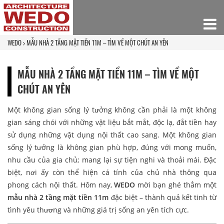
WEDO
MẪU NHÀ 2 TẦNG MẶT TIỀN 11M – TÌM VỀ MỘT CHÚT AN YÊN
MẪU NHÀ 2 TẦNG MẶT TIỀN 11M – TÌM VỀ MỘT
CHÚT AN YÊN
Một không gian sống lý tưởng không cần phải là một không
gian sáng chói với những vật liệu bắt mắt, độc lạ, đắt tiền hay
sử dụng những vật dụng nội thất cao sang. Một không gian
sống lý tưởng là không gian phù hợp, đúng với mong muốn,
nhu cầu của gia chủ; mang lại sự tiện nghi và thoải mái. Đặc
biệt, nơi ấy còn thể hiện cá tính của chủ nhà thông qua
phong cách nội thất. Hôm nay,
WEDO
mời bạn ghé thắm một
mẫu nhà 2 tầng mặt tiền 11m
đặc biệt – thành quả kết tinh từ
tình yêu thương và những giá trị sống an yên tích cực.