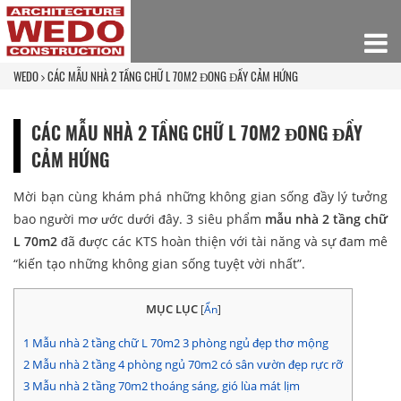
WEDO
CÁC MẪU NHÀ 2 TẦNG CHỮ L 70M2 ĐONG ĐẦY CẢM HỨNG
CÁC MẪU NHÀ 2 TẦNG CHỮ L 70M2 ĐONG ĐẦY
CẢM HỨNG
Mời bạn cùng khám phá những không gian sống đầy lý tưởng
bao người mơ ước dưới đây. 3 siêu phẩm
mẫu nhà 2 tầng chữ
L 70m2
đã được các KTS hoàn thiện với tài năng và sự đam mê
“kiến tạo những không gian sống tuyệt vời nhất”.
MỤC LỤC
[
Ẩn
]
1
Mẫu nhà 2 tầng chữ L 70m2 3 phòng ngủ đẹp thơ mộng
2
Mẫu nhà 2 tầng 4 phòng ngủ 70m2 có sân vườn đẹp rực rỡ
3
Mẫu nhà 2 tầng 70m2 thoáng sáng, gió lùa mát lịm