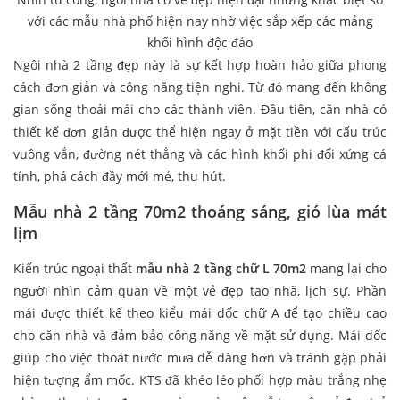
với các mẫu nhà phố hiện nay nhờ việc sắp xếp các mảng
khối hình độc đáo
Ngôi nhà 2 tầng đẹp này là sự kết hợp hoàn hảo giữa phong
cách đơn giản và công năng tiện nghi. Từ đó mang đến không
gian sống thoải mái cho các thành viên. Đầu tiên, căn nhà có
thiết kế đơn giản được thể hiện ngay ở mặt tiền với cấu trúc
vuông vắn, đường nét thẳng và các hình khối phi đối xứng cá
tính, phá cách đầy mới mẻ, thu hút.
Mẫu nhà 2 tầng 70m2 thoáng sáng, gió lùa mát
lịm
Kiến trúc ngoại thất
mẫu nhà 2 tầng chữ L 70m2
mang lại cho
người nhìn cảm quan về một vẻ đẹp tao nhã, lịch sự. Phần
mái được thiết kế theo kiểu mái dốc chữ A để tạo chiều cao
cho căn nhà và đảm bảo công năng về mặt sử dụng. Mái dốc
giúp cho việc thoát nước mưa dễ dàng hơn và tránh gặp phải
hiện tượng ẩm mốc. KTS đã khéo léo phối hợp màu trắng nhẹ