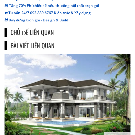
🎁 Tặng 70% Phí thiết kế nếu thi công nội thất trọn gói
☎️ Tư vấn 24/7 093 889 6767 Kiến trúc & Xây dựng
🎁 Xây dựng trọn gói - Design & Build
CHỦ ĐỀ LIÊN QUAN
BÀI VIẾT LIÊN QUAN