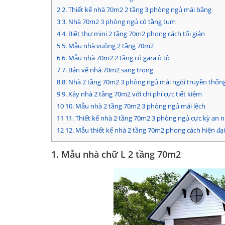
2
2. Thiết kế nhà 70m2 2 tầng 3 phòng ngủ mái bằng
3
3. Nhà 70m2 3 phòng ngủ có tầng tum
4
4. Biệt thự mini 2 tầng 70m2 phong cách tối giản
5
5. Mẫu nhà vuông 2 tầng 70m2
6
6. Mẫu nhà 70m2 2 tầng có gara ô tô
7
7. Bản vẽ nhà 70m2 sang trọng
8
8. Nhà 2 tầng 70m2 3 phòng ngủ mái ngói truyền thốn
9
9. Xây nhà 2 tầng 70m2 với chi phí cực tiết kiệm
10
10. Mẫu nhà 2 tầng 70m2 3 phòng ngủ mái lệch
11
11. Thiết kế nhà 2 tầng 70m2 3 phòng ngủ cực kỳ an n
12
12. Mẫu thiết kế nhà 2 tầng 70m2 phong cách hiện đại
1. Mẫu nhà chữ L 2 tầng 70m2