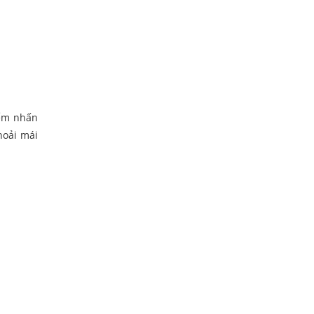
iểm nhấn
hoải mái