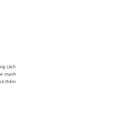
ong cách
hỏe mạnh
 có thêm