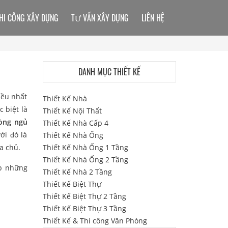
HI CÔNG XÂY DỰNG
TƯ VẤN XÂY DỰNG
LIÊN HỆ
DANH MỤC THIẾT KẾ
iều nhất
Thiết Kế Nhà
c biệt là
Thiết Kế Nội Thất
òng ngủ
Thiết Kế Nhà Cấp 4
ới đó là
Thiết Kế Nhà Ống
a chủ.
Thiết Kế Nhà Ống 1 Tầng
Thiết Kế Nhà Ống 2 Tầng
op những
Thiết Kế Nhà 2 Tầng
Thiết Kế Biệt Thự
Thiết Kế Biệt Thự 2 Tầng
Thiết Kế Biệt Thự 3 Tầng
Thiết Kế & Thi công Văn Phòng