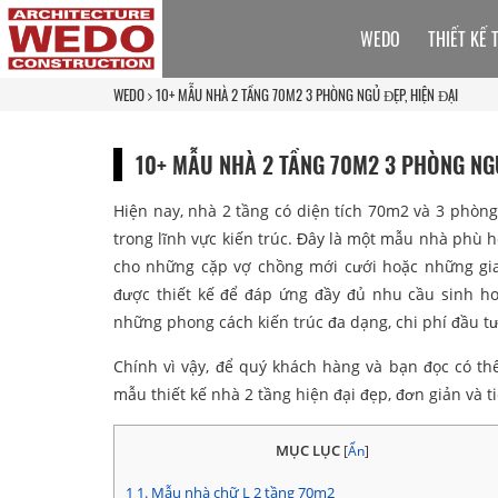
WEDO
THIẾT KẾ 
WEDO
10+ MẪU NHÀ 2 TẦNG 70M2 3 PHÒNG NGỦ ĐẸP, HIỆN ĐẠI
10+ MẪU NHÀ 2 TẦNG 70M2 3 PHÒNG NG
Hiện nay, nhà 2 tầng có diện tích 70m2 và 3 phòn
trong lĩnh vực kiến trúc. Đây là một mẫu nhà phù hợp
cho những cặp vợ chồng mới cưới hoặc những gia 
được thiết kế để đáp ứng đầy đủ nhu cầu sinh hoạ
những phong cách kiến trúc đa dạng, chi phí đầu tư
Chính vì vậy, để quý khách hàng và bạn đọc có t
mẫu thiết kế nhà 2 tầng hiện đại đẹp, đơn giản và t
MỤC LỤC
[
Ẩn
]
1
1. Mẫu nhà chữ L 2 tầng 70m2