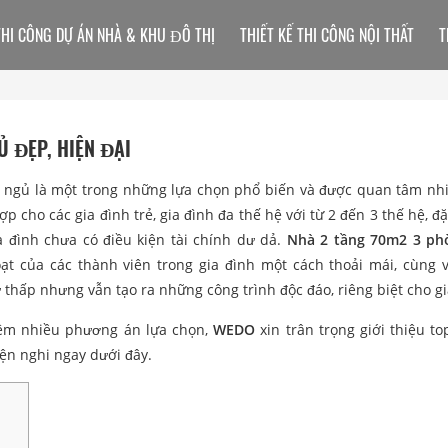
THI CÔNG DỰ ÁN NHÀ & KHU ĐÔ THỊ
THIẾT KẾ THI CÔNG NỘI THẤT
T
Ủ ĐẸP, HIỆN ĐẠI
g ngủ là một trong những lựa chọn phổ biến và được quan tâm nh
 cho các gia đình trẻ, gia đình đa thế hệ với từ 2 đến 3 thế hệ, đặ
đình chưa có điều kiện tài chính dư dả.
Nhà 2 tầng 70m2 3 ph
t của các thành viên trong gia đình một cách thoải mái, cùng v
 thấp nhưng vẫn tạo ra những công trình độc đáo, riêng biệt cho gi
hêm nhiều phương án lựa chọn,
WEDO
xin trân trọng giới thiệu t
iện nghi ngay dưới đây.