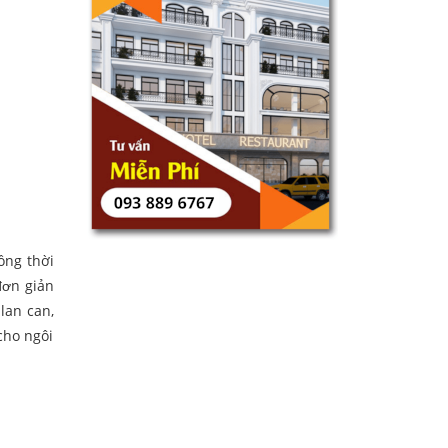
ồng thời
đơn giản
lan can,
cho ngôi