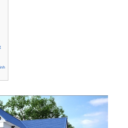
g
inh