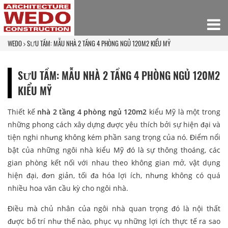
WEDO
SƯU TẦM: MẪU NHÀ 2 TẦNG 4 PHÒNG NGỦ 120M2 KIỂU MỸ
SƯU TẦM: MẪU NHÀ 2 TẦNG 4 PHÒNG NGỦ 120M2
KIỂU MỸ
Thiết kế
nhà 2 tầng 4 phòng ngủ 120m2
kiểu Mỹ là một trong
những phong cách xây dựng được yêu thích bởi sự hiện đại và
tiện nghi nhưng không kém phần sang trọng của nó. Điểm nổi
bật của những ngôi nhà kiểu Mỹ đó là sự thông thoáng, các
gian phòng kết nối với nhau theo không gian mở, vật dụng
hiện đại, đơn giản, tối đa hóa lợi ích, nhưng không có quá
nhiều hoa văn cầu kỳ cho ngôi nhà.
Điều mà chủ nhân của ngôi nhà quan trọng đó là nội thất
được bố trí như thế nào, phục vụ những lợi ích thực tế ra sao