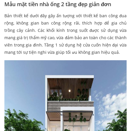
Mẫu mặt tiền nhà ống 2 tầng đẹp giản đơn
Bản thiết kế dưới đây gây ấn tượng với thiết kế ban công đua
rộng, không gian ban công rộng rãi, thích hợp để gia chủ
trồng cây cảnh. Các khối kính trong suốt được sử dụng vừa
mang giá trị thẩm mỹ cao, vừa đảm bảo an toàn cho các thành
viên trong gia đình. Tầng 1 sử dụng hệ cửa cuốn hiện đại vừa
mang tới sự tiện nghi vừa giúp tối ưu không gian hiệu quả.