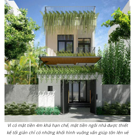
Vì có mặt tiền 4m khá hạn chế, mặt tiền ngôi nhà được thiết
kế tối giản chỉ có những khối hình vuông vắn giúp tôn lên vẻ