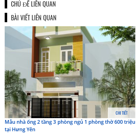
CHỦ ĐỀ LIÊN QUAN
BÀI VIẾT LIÊN QUAN
CHI TIẾT
Mẫu nhà ống 2 tầng 3 phòng ngủ 1 phòng thờ 600 triệu
tại Hưng Yên