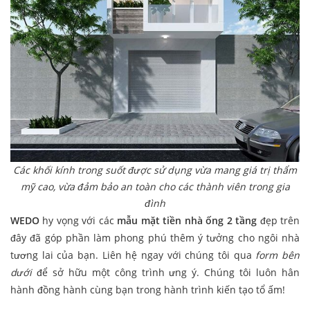
Các khối kính trong suốt được sử dụng vừa mang giá trị thẩm
mỹ cao, vừa đảm bảo an toàn cho các thành viên trong gia
đình
WEDO
hy vọng với các
mẫu mặt tiền nhà ống 2 tầng
đẹp trên
đây đã góp phần làm phong phú thêm ý tưởng cho ngôi nhà
tương lai của bạn. Liên hệ ngay với chúng tôi qua
form bên
dưới
để sở hữu một công trình ưng ý. Chúng tôi luôn hân
hành đồng hành cùng bạn trong hành trình kiến tạo tổ ấm!