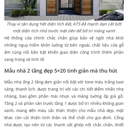
Thay vì tận dụng hết diện tích đất, KTS đã mạnh dạn cắt bớt
một diện tích nhỏ trước mặt tiền để bố trí mảng xanh
Hệ thống cửa chính chắc chắn giúp bảo vệ ngôi nhà khỏi
những nguy hiểm khôn lường từ bên ngoài, chất liệu cửa gỗ
ấm cúng nổi bần bật khiến giao diện công trình thêm phần
sang trọng và tinh tế.
Mẫu nhà 2 tầng đẹp 5×20 tinh giản mà thu hút
Mẫu nhà ống 2 tầng đơn giản nổi bật với tone màu trắng tươi
sáng, thanh lịch, được trang trí với các chi tiết điểm nhấn nhẹ
nhàng, bao gồm phần mái nhọn và mảng tường ốp giả gỗ.
Tầng 2 và phần sân trước tầng 1 được bố trí nhiều không gian
xanh, mang đến màu sắc thân thiện cho mẫu nhà đẹp, mặt
khác còn cải thiện tinh thần và thể chất cho gia đình. Cổng
nhà được tạo nên từ các thanh sắt ghép nối chắc chắn, thiết