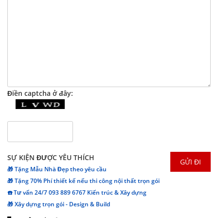
Điền captcha ở đây:
SỰ KIỆN ĐƯỢC YÊU THÍCH
🎁 Tặng Mẫu Nhà Đẹp theo yêu cầu
🎁 Tặng 70% Phí thiết kế nếu thi công nội thất trọn gói
☎️ Tư vấn 24/7 093 889 6767 Kiến trúc & Xây dựng
🎁 Xây dựng trọn gói - Design & Build