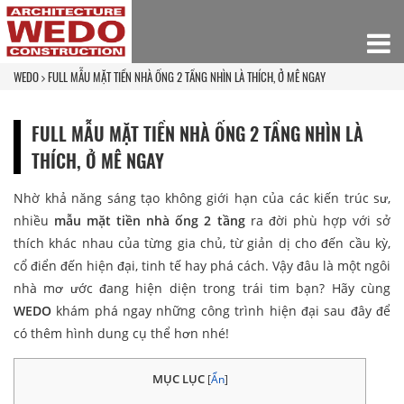
WEDO
FULL MẪU MẶT TIỀN NHÀ ỐNG 2 TẦNG NHÌN LÀ THÍCH, Ở MÊ NGAY
FULL MẪU MẶT TIỀN NHÀ ỐNG 2 TẦNG NHÌN LÀ
THÍCH, Ở MÊ NGAY
Nhờ khả năng sáng tạo không giới hạn của các kiến trúc sư,
nhiều
mẫu mặt tiền nhà ống 2 tầng
ra đời phù hợp với sở
thích khác nhau của từng gia chủ, từ giản dị cho đến cầu kỳ,
cổ điển đến hiện đại, tinh tế hay phá cách. Vậy đâu là một ngôi
nhà mơ ước đang hiện diện trong trái tim bạn? Hãy cùng
WEDO
khám phá ngay những công trình hiện đại sau đây để
có thêm hình dung cụ thể hơn nhé!
MỤC LỤC
[
Ẩn
]