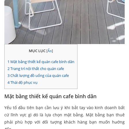
MỤC LỤC
[
Ẩn
]
1
Mặt bằng thiết kế quán cafe bình dân
2
Trang trí nội thất cho quán cafe
3
Chất lượng đồ uống của quán cafe
4
Thái độ phục vụ
Mặt bằng thiết kế quán cafe bình dân
Yếu tố đầu tiên bạn cần lưu ý khi bắt tay vào kinh doanh bất
cứ lĩnh vực gì đó là lựa chọn mặt bằng. Mặt bằng bạn thuê
phải phù hợp với đối tượng khách hàng bạn muốn hướng