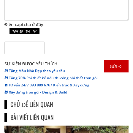
Điền captcha ở đây:
SỰ KIỆN ĐƯỢC YÊU THÍCH
🎁 Tặng Mẫu Nhà Đẹp theo yêu cầu
🎁 Tặng 70% Phí thiết kế nếu thi công nội thất trọn gói
☎️ Tư vấn 24/7 093 889 6767 Kiến trúc & Xây dựng
🎁 Xây dựng trọn gói - Design & Build
CHỦ ĐỀ LIÊN QUAN
BÀI VIẾT LIÊN QUAN