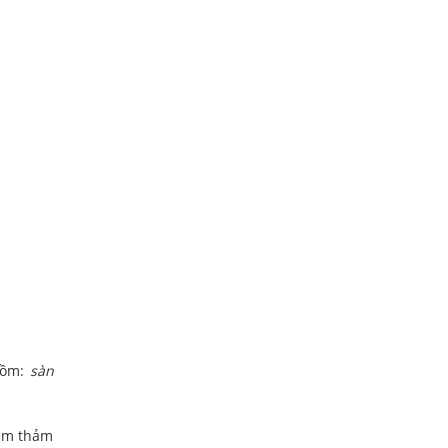
 gồm:
sàn
hêm thảm