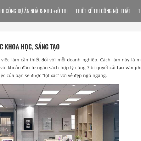
THI CÔNG DỰ ÁN NHÀ & KHU ĐÔ THỊ
THIẾT KẾ THI CÔNG NỘI THẤT
T
ỆC KHOA HỌC, SÁNG TẠO
à việc làm cần thiết đối với mỗi doanh nghiệp. Cách làm này là m
 với khoản đầu tư ngân sách hợp lý cùng 7 bí quyết
cải tạo văn p
iệc của bạn sẽ được “lột xác” với vẻ đẹp ngỡ ngàng.