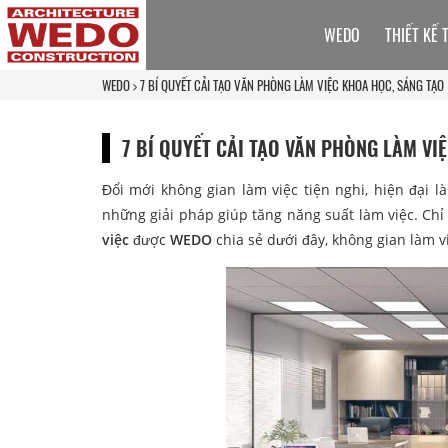
WEDO
THIẾT KẾ 
WEDO
7 BÍ QUYẾT CẢI TẠO VĂN PHÒNG LÀM VIỆC KHOA HỌC, SÁNG TẠO
7 BÍ QUYẾT CẢI TẠO VĂN PHÒNG LÀM VI
Đổi mới không gian làm việc tiện nghi, hiện đại l
những giải pháp giúp tăng năng suất làm việc. Chỉ
việc
được
WEDO
chia sẻ dưới đây, không gian làm v