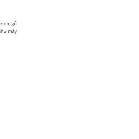
kính, gỗ
 như máy