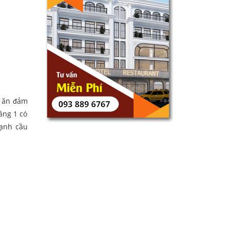
g ăn đảm
ầng 1 có
cạnh cầu