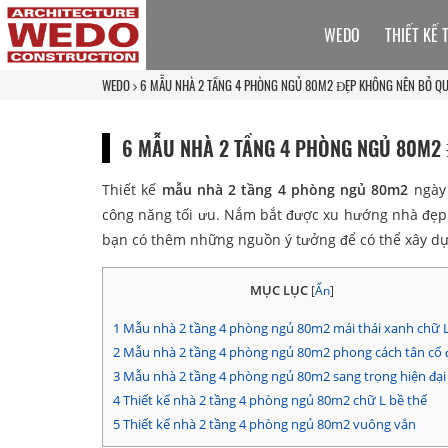
WEDO
THIẾT KẾ 
WEDO
6 MẪU NHÀ 2 TẦNG 4 PHÒNG NGỦ 80M2 ĐẸP KHÔNG NÊN BỎ Q
6 MẪU NHÀ 2 TẦNG 4 PHÒNG NGỦ 80M2
Thiết kế
mẫu nhà 2 tầng 4 phòng ngủ 80m2
ngày 
công năng tối ưu. Nắm bắt được xu hướng nhà đẹp
bạn có thêm những nguồn ý tưởng để có thể xây dự
MỤC LỤC
[
Ẩn
]
1
Mẫu nhà 2 tầng 4 phòng ngủ 80m2 mái thái xanh chữ 
2
Mẫu nhà 2 tầng 4 phòng ngủ 80m2 phong cách tân cổ 
3
Mẫu nhà 2 tầng 4 phòng ngủ 80m2 sang trọng hiện đại
4
Thiết kế nhà 2 tầng 4 phòng ngủ 80m2 chữ L bề thế
5
Thiết kế nhà 2 tầng 4 phòng ngủ 80m2 vuông vắn