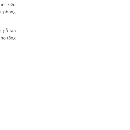
nét kiều
g phong
g gỗ tạo
cho tổng