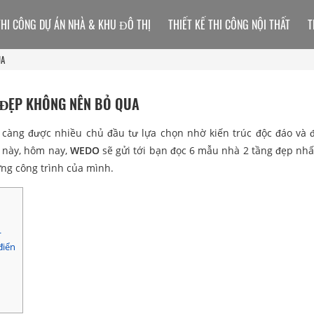
THI CÔNG DỰ ÁN NHÀ & KHU ĐÔ THỊ
THIẾT KẾ THI CÔNG NỘI THẤT
T
UA
 ĐẸP KHÔNG NÊN BỎ QUA
càng được nhiều chủ đầu tư lựa chọn nhờ kiến trúc độc đáo và
 này, hôm nay,
WEDO
sẽ gửi tới bạn đọc 6 mẫu nhà 2 tầng đẹp nhấ
ng công trình của mình.
L
điển