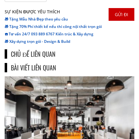
SỰ KIỆN ĐƯỢC YÊU THÍCH
🎁 Tặng Mẫu Nhà Đẹp theo yêu cầu
🎁 Tặng 70% Phí thiết kế nếu thi công nội thất trọn gói
☎️ Tư vấn 24/7 093 889 6767 Kiến trúc & Xây dựng
🎁 Xây dựng trọn gói - Design & Build
CHỦ ĐỀ LIÊN QUAN
BÀI VIẾT LIÊN QUAN