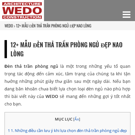
WEDO
12+ MẪU ĐÈN THẢ TRẦN PHÒNG NGỦ ĐẸP NAO LÒNG
12+ MẪU ĐÈN THẢ TRẦN PHÒNG NGỦ ĐẸP NAO
LÒNG
Đèn thả trần phòng ngủ
là một trong những yếu tố quan
trọng tác động đến cảm xúc, tâm trạng của chúng ta khi tận
hưởng những phút giây thư giãn sau một ngày dài. Nếu bạn
đang băn khoăn chưa biết lựa chọn loại đèn ngủ nào phù hợp
thì bài viết này của
WEDO
sẽ mang đến những gợi ý tốt nhất
cho bạn.
MỤC LỤC
[
Ẩn
]
1
1. Những điều cần lưu ý khi lựa chọn đèn thả trần phòng ngủ đẹp