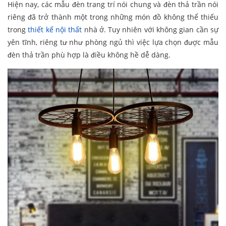
Hiện nay, các mẫu đèn trang trí nói chung và đèn thả trần nói
riêng đã trở thành một trong những món đồ không thể thiếu
trong
thiết kế nội thất
nhà ở. Tuy nhiên với không gian cần sự
yên tĩnh, riêng tư như phòng ngủ thì việc lựa chọn được mẫu
đèn thả trần phù hợp là điều không hề dễ dàng.