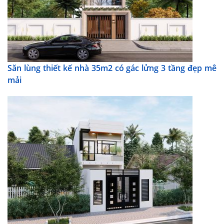
Săn lùng thiết kế nhà 35m2 có gác lửng 3 tầng đẹp mê
mải