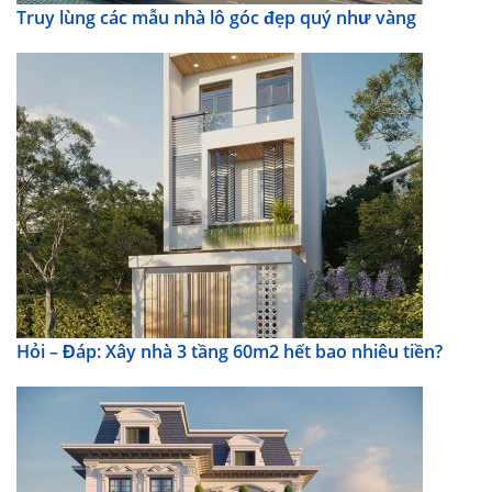
Truy lùng các mẫu nhà lô góc đẹp quý như vàng
Hỏi – Đáp: Xây nhà 3 tầng 60m2 hết bao nhiêu tiền?