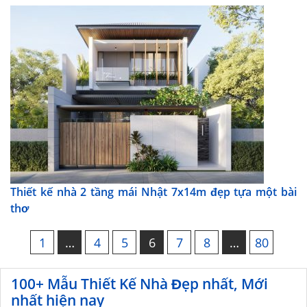
Thiết kế nhà 2 tầng mái Nhật 7x14m đẹp tựa một bài
thơ
1
…
4
5
6
7
8
…
80
100+ Mẫu Thiết Kế Nhà Đẹp nhất, Mới
nhất hiện nay