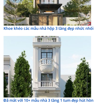
Khoe khéo các mẫu nhà hộp 3 tầng đẹp nhức nhối
Đã mắt với 10+ mẫu nhà 3 tầng 1 tum đẹp hút hồn