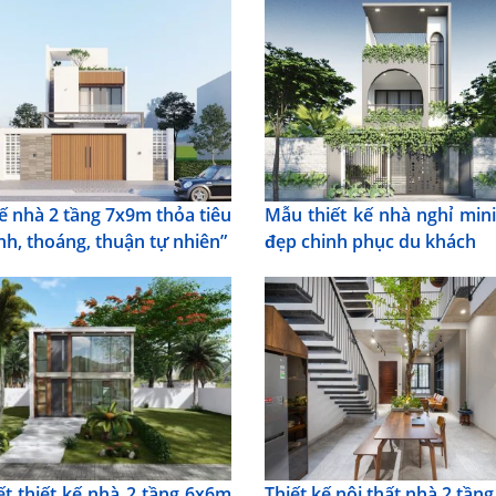
kế nhà 2 tầng 7x9m thỏa tiêu
Mẫu thiết kế nhà nghỉ mini
nh, thoáng, thuận tự nhiên”
đẹp chinh phục du khách
ết thiết kế nhà 2 tầng 6x6m
Thiết kế nội thất nhà 2 tần