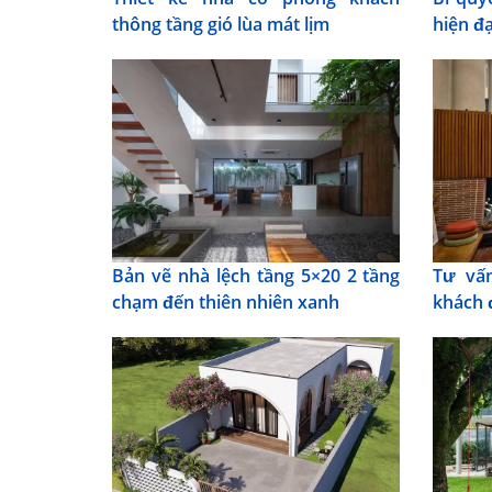
thông tầng gió lùa mát lịm
hiện đạ
Bản vẽ nhà lệch tầng 5×20 2 tầng
Tư vấn
chạm đến thiên nhiên xanh
khách 