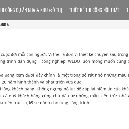
THI CÔNG DỰ ÁN NHÀ & KHU ĐÔ THỊ
THIẾT KẾ THI CÔNG NỘI THẤT
T
RANG 5
cuộc đời mỗi con người. Vì thế, là đơn vị thiết kế chuyên sâu trong
t công trình dân dụng – công nghiệp, WEDO luôn mong muốn cùng 
à đang xem dưới đây chính là một trong số rất nhỏ những mẫu
n 20 năm hình thành và phát triển vừa qua.
i lòng khách hàng.
Không ngừng nỗ lực để đáp lại niềm tin của kh
tất cả quý khách hàng cùng chủ đầu tư những mẫu
kiến trúc nhà
ủa kiến trúc sư, kỹ sư dành cho từng công trình.