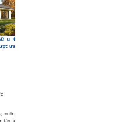
hữ u 4
được ưa
t:
g muốn,
an tâm ở