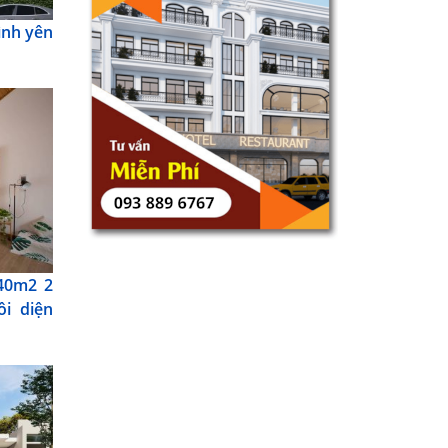
ình yên
 40m2 2
ôi diện