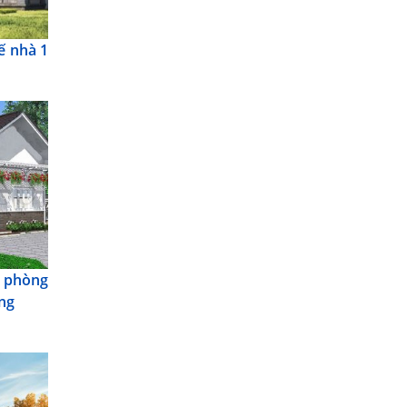
ế nhà 1
 phòng
ăng