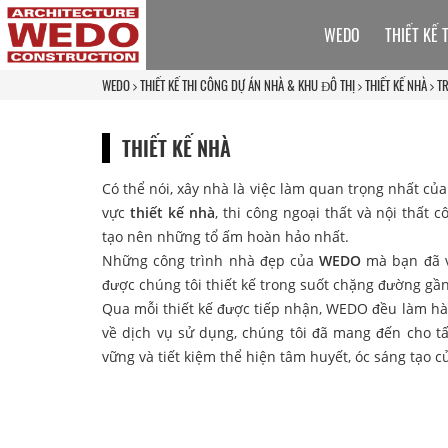
WEDO
THIẾT KẾ 
WEDO
THIẾT KẾ THI CÔNG DỰ ÁN NHÀ & KHU ĐÔ THỊ
THIẾT KẾ NHÀ
T
THIẾT KẾ NHÀ
Có thể nói, xây nhà là việc làm quan trọng nhất của 
vực
thiết kế nhà
, thi công ngoại thất và nội thấ
tạo nên những tổ ấm hoàn hảo nhất.
Những công trình nhà đẹp của
WEDO
mà bạn đã v
được chúng tôi thiết kế trong suốt chặng đường gầ
Qua mỗi thiết kế được tiếp nhận, WEDO đều làm hà
về dịch vụ sử dụng, chúng tôi đã mang đến cho 
vững và tiết kiệm thể hiện tâm huyết, óc sáng tạo c