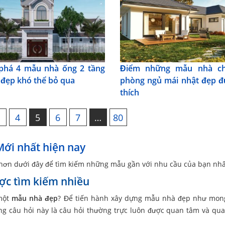
phá 4 mẫu nhà ống 2 tầng
Điểm những mẫu nhà c
đẹp khó thể bỏ qua
phòng ngủ mái nhật đẹp 
thích
3
4
5
6
7
…
80
Mới nhất hiện nay
ơn dưới đây để tìm kiếm những mẫu gần với nhu cầu của bạn nhấ
ợc tìm kiếm nhiều
 một
mẫu nhà đẹp
? Để tiến hành xây dựng mẫu nhà đẹp như mon
ằng câu hỏi này là câu hỏi thường trực luôn được quan tâm và qu