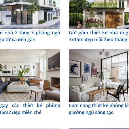
kế nhà 2 tầng 3 phòng ngủ
Gửi gắm thiết kế nhà ống
ẹp từ xa đến gần
3x15m đẹp mãi theo tháng
gay các thiết kế phòng
Cẩm nang thiết kế phòng k
16m2 đẹp miễn chê
giường ngủ sáng tạo