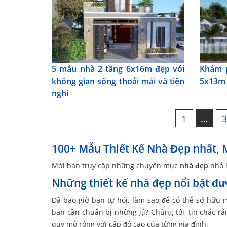
5 mẫu nhà 2 tầng 6x16m đẹp với
Khám 
không gian sống thoải mái và tiện
5x13m 
nghi
1
…
100+ Mẫu Thiết Kế Nhà Đẹp nhất, 
Mời bạn truy cập những chuyên mục
nhà đẹp
nhỏ h
Những thiết kế nhà đẹp nổi bật đư
Đã bao giờ bạn tự hỏi, làm sao để có thể sở hữu
bạn cần chuẩn bị những gì? Chúng tôi, tin chắc r
quy mô rộng với cấp độ cao của từng gia đình.