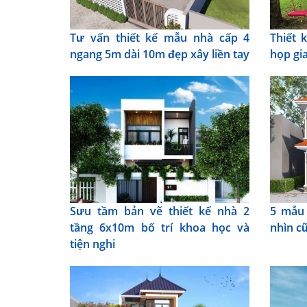
Tư vấn thiết kế mẫu nhà cấp 4
Thiết 
ngang 5m dài 10m đẹp xây liền tay
họp gia
Sưu tầm bản vẽ thiết kế nhà 2
5 mẫu 
tầng 6x10m bố trí khoa học và
nhìn c
tiện nghi