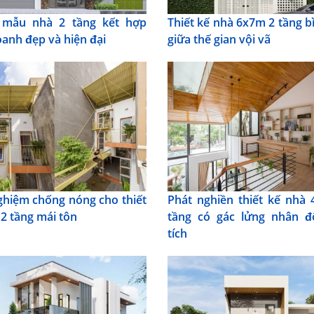
 mẫu nhà 2 tầng kết hợp
Thiết kế nhà 6x7m 2 tầng b
oanh đẹp và hiện đại
giữa thế gian vội vã
ghiệm chống nóng cho thiết
Phát nghiền thiết kế nhà
 2 tầng mái tôn
tầng có gác lửng nhân đ
tích