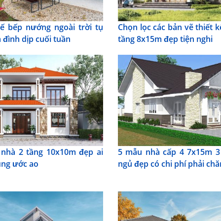
kế bếp nướng ngoài trời tụ
Chọn lọc các bản vẽ thiết k
 đình dịp cuối tuần
tầng 8x15m đẹp tiện nghi
nhà 2 tầng 10x10m đẹp ai
5 mẫu nhà cấp 4 7x15m 3
ũng ước ao
ngủ đẹp có chi phí phải ch