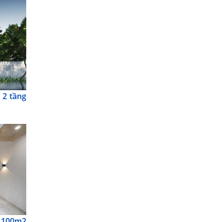
 2 tầng
g 100m2