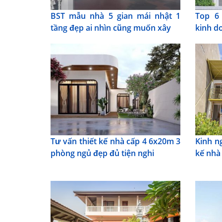
BST mẫu nhà 5 gian mái nhật 1
Top 6
tầng đẹp ai nhìn cũng muốn xây
kinh d
Tư vấn thiết kế nhà cấp 4 6x20m 3
Kinh n
phòng ngủ đẹp đủ tiện nghi
kế nhà