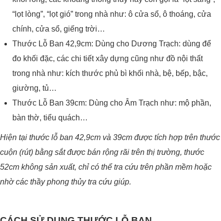
“lọt lòng”, “lọt gió” trong nhà như: ô cửa sổ, ô thoáng, cửa
chính, cửa sổ, giếng trời…
Thước Lỗ Ban 42,9cm: Dùng cho Dương Trạch: dùng để
đo khối đặc, các chi tiết xây dựng cũng như đồ nội thất
trong nhà như: kích thước phủ bì khối nhà, bệ, bếp, bậc,
giường, tủ…
Thước Lỗ Ban 39cm: Dùng cho Âm Trạch như: mộ phần,
bàn thờ, tiểu quách…
Hiện tại thước lỗ ban 42,9cm và 39cm được tích hợp trên thước
cuộn (rút) bằng sắt được bán rộng rãi trên thị trường, thước
52cm không sản xuất, chỉ có thể tra cứu trên phần mềm hoặc
nhờ các thầy phong thủy tra cứu giúp.
CÁCH SỬ DỤNG THƯỚC LỖ BAN