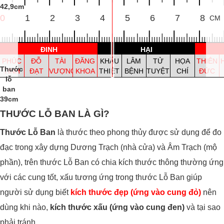
TÀI
BỆNH
42,9cm
TÀI ĐỨC
BẢO KHỐ
LỤC HỢP
NGHÊNH
THOÁI
CÔNG
LA
0
1
2
3
4
5
6
7
8
CM
PHÚC
TÀI
SỰ
CHẤ
ĐINH
HẠI
PHÚC
ĐỖ
TÀI
ĐĂNG
KHẨU
LÂM
TỬ
HỌA
THIÊN
Thước
TINH
ĐẠT
VƯỢNG
KHOA
THIỆT
BỆNH
TUYỆT
CHÍ
ĐỨC
lỗ
ĐINH
HẠI
ban
PHÚC
ĐỖ
TÀI
ĐĂNG
KHẨU
LÂM
TỬ
HỌA
THIÊN
39cm
TINH
ĐẠT
VƯỢNG
KHOA
THIỆT
BỆNH
TUYỆT
CHÍ
ĐỨC
THƯỚC LỖ BAN LÀ GÌ?
Thước Lỗ Ban
là thước theo phong thủy được sử dụng để đo
đạc trong xây dựng Dương Trạch (nhà cửa) và Âm Trạch (mộ
phần), trên thước Lỗ Ban có chia kích thước thông thường ứng
với các cung tốt, xấu tương ứng trong thước Lỗ Ban giúp
người sử dụng biết
kích thước đẹp (ứng vào cung đỏ)
nên
dùng khi nào,
kích thước xấu (ứng vào cung đen)
và tại sao
phải tránh.