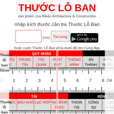
THƯỚC LỖ BAN
sản phẩm của Wedo Architecture & Construction
nhập kích thước cần tra Thước Lỗ Ban
(cm)
hoặc cuộn Thước Lỗ Ban phía dưới để tìm Cung đẹp
QUÝ NHÂN
Thước
QUYỀN
TRUNG
TÁC
PHÁT
THÔNG
ÁN
HỖN
lỗ
LỘC
TÍN
QUAN
ĐẠT
MINH
THÀNH
NHÂN
ban
52cm
0
1
2
3
4
5
6
7
8
CM
TÀI
BỆNH
Thước
TÀI ĐỨC
BẢO KHỐ
LỤC HỢP
NGHÊNH
THOÁI
CÔNG
LA
lỗ
PHÚC
TÀI
SỰ
CHẤ
ban