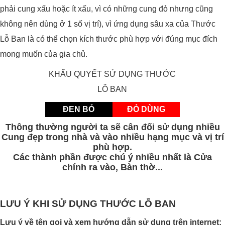
phải cung xấu hoặc ít xấu, vì có những cung đỏ nhưng cũng
không nên dùng ở 1 số vị trí), vì ứng dụng sâu xa của Thước
Lỗ Ban là có thể chọn kích thước phù hợp với đúng mục đích
mong muốn của gia chủ.
KHẨU QUYẾT SỬ DỤNG THƯỚC
LỖ BAN
ĐEN BỎ
ĐỎ DÙNG
Thông thường người ta sẽ cân đối sử dụng nhiều
Cung đẹp trong nhà và vào nhiều hạng mục và vị trí
phù hợp.
Các thành phần được chú ý nhiều nhất là Cửa
chính ra vào, Bàn thờ...
LƯU Ý KHI SỬ DỤNG THƯỚC LỖ BAN
Lưu ý về tên gọi và xem hướng dẫn sử dụng trên internet: