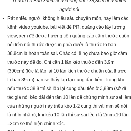
Thước Lỗ Ban 39cm chứ không phải 38,8cm như nhiều
người nói
Rất nhiều người không hiểu sâu chuyên môn, hay làm các
kênh video youtube, bài viết để PR, quảng cáo lấy lượng
view, xem để được hưởng tiền quảng cáo cầm thước cuộn
nói trên nói thước được in phía dưới là thước lỗ ban
38.8cm là hoàn toàn sai. Chắc có lẽ họ chưa bao giờ cầm
thước này để đo, Chỉ cần 1 lần kéo thước đến 3,9m
(390cm) (tức là lặp lại 10 lần kích thước chuẩn của thước
lỗ ban 39cm) bạn sẽ thấy lặp lại cung đầu tiên. Trong khi
nếu thước 38,8 thì sẽ lặp lại cung đầu tiên ở 3,88m (sở dĩ
tác giả nói kéo dài đến tận 10 lần để chứng minh sự sai lầm
của những người này (nếu kéo 1-2 cung thì vài mm sẽ nói
là nhìn nhầm), khi kéo 10 lần thì sự sai lệch là 2mmx10 lần
=2cm sẽ thể hiện chính xác.