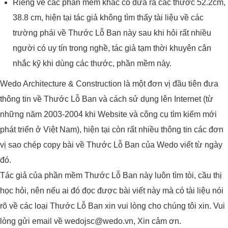
Riêng về các phần mềm khác có đưa ra các thước 52.2cm,
38.8 cm, hiện tại tác giả không tìm thấy tài liệu về các
trường phái về Thước Lỗ Ban này sau khi hỏi rất nhiều
người có uy tín trong nghề, tác giả tạm thời khuyên cân
nhắc kỹ khi dùng các thước, phần mềm này.
Wedo Architecture & Construction là một đơn vị đầu tiên đưa
thông tin về Thước Lỗ Ban và cách sử dụng lên Internet (từ
những năm 2003-2004 khi Website và công cụ tìm kiếm mới
phát triển ở Việt Nam), hiện tại còn rất nhiều thông tin các đơn
vị sao chép copy bài về Thước Lỗ Ban của Wedo viết từ ngày
đó.
Tác giả của phần mềm Thước Lỗ Ban này luôn tìm tòi, cầu thị
học hỏi, nên nếu ai đó đọc được bài viết này mà có tài liệu nói
rõ về các loại Thước Lỗ Ban xin vui lòng cho chúng tôi xin. Vui
lòng gửi email về wedojsc@wedo.vn, Xin cảm ơn.